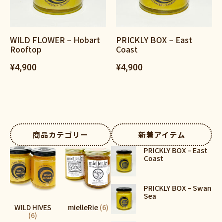
WILD FLOWER – Hobart
PRICKLY BOX – East
Rooftop
Coast
¥
4,900
¥
4,900
商品カテゴリー
新着アイテム
PRICKLY BOX – East
Coast
PRICKLY BOX – Swan
Sea
WILD HIVES
mielleRie
(6)
(6)