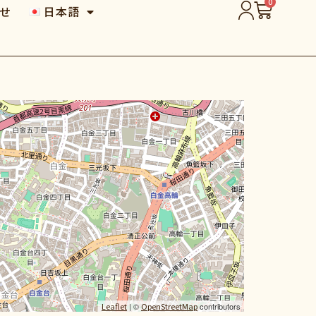
0
せ
日本語
Leaflet
| ©
OpenStreetMap
contributors