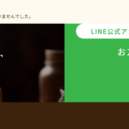
りませんでした。
LINE公式
お
T
ら