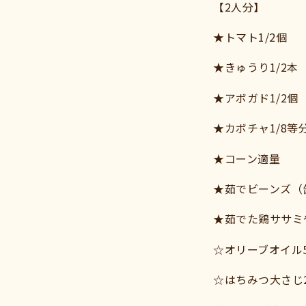
【2人分】
★トマト1/2個
★きゅうり1/2本
★アボガド1/2個
★カボチャ1/8等
★コーン適量
★茹でビーンズ（
★茹でた鶏ササミ
☆オリーブオイル5
☆はちみつ大さじ