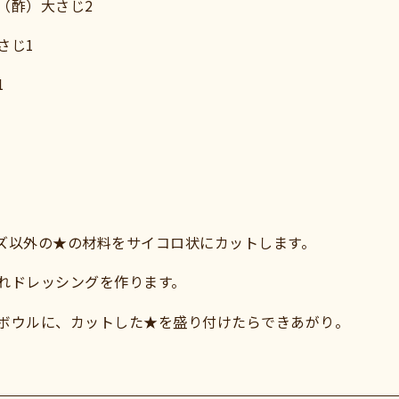
（酢）大さじ2
さじ1
1
ズ以外の★の材料をサイコロ状にカットします。
れドレッシングを作ります。
ボウルに、カットした★を盛り付けたらできあがり。