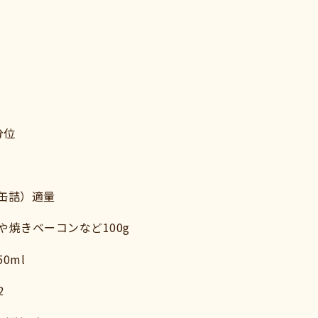
分位
缶詰）適量
や焼きベーコンなど100g
0ml
2