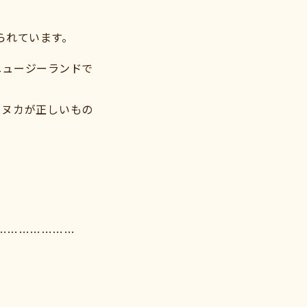
られています。
ニュージーランドで
マヌカが正しいもの
…………………