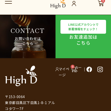
0
LINE公式アカウントで
CONTACT
新着情報をチェック！
お友達追加は
お問い合わせは
こちら
こちら
0
カー
マイペ
ト
ージ
〒153-0064
東京都目黒区下目黒1-8-1 アル
コタワー7F